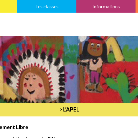
e
Les classes
Informations
> L’APEL
nement Libre