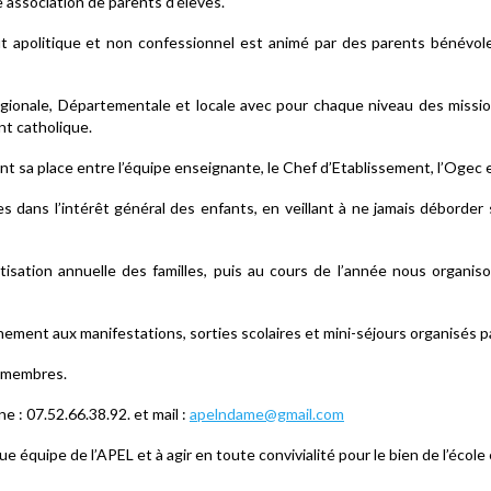
e association de parents d’élèves.
 apolitique et non confessionnel est animé par des parents bénévoles
gionale, Départementale et locale avec pour chaque niveau des missio
nt catholique.
nt sa place entre l’équipe enseignante, le Chef d’Etablissement, l’Ogec e
s dans l’intérêt général des enfants, en veillant à ne jamais débord
tisation annuelle des familles, puis au cours de l’année nous organis
ment aux manifestations, sorties scolaires et mini-séjours organisés par
x membres.
 : 07.52.66.38.92. et mail :
apelndame@gmail.com
 équipe de l’APEL et à agir en toute convivialité pour le bien de l’école